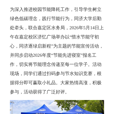
为深入推进校园节能降耗工作，引导学生树立
绿色低碳理念，践行节能行为，同济大学后勤
处牵头，联合嘉定区水务局，
2026
年
5
月
14
日上
午在嘉定校区济忆广场举办以
“
惜水节能守初
心，同济逐绿启新程
”
为主题的节能宣传活动，
并同步启动
2026
年度
“
节能先进寝室
”
报名工
作，切实将节能理念传递至每一位学子。活动
现场，同学们通过扫码参与节水知识竞赛，根
据得分即可赢取小礼品。大家热情高涨，积极
参与，活动获得了广泛好评。