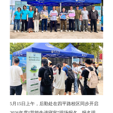
5
月
15
日上午，后勤处在四平路校区同步开启
2026
年度
“
节能先进寝室
”
现场报名。报名现